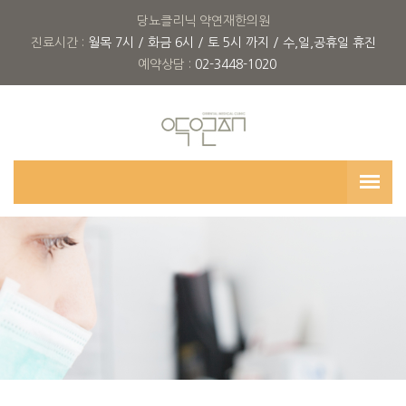
당뇨클리닉 약연재한의원
진료시간 :
월목 7시 / 화금 6시 / 토 5시 까지 / 수,일,공휴일 휴진
예약상담 :
02-3448-1020