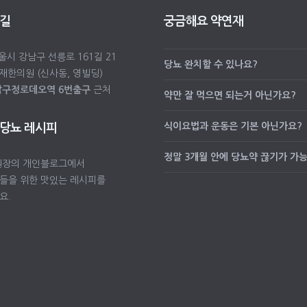
 길
궁금해요 약연재
서울시 강남구 선릉로 161길 21
당뇨 완치할 수 있나요?
재한의원 (신사동, 영빌딩)
압구정로데오역 6번출구
근처
약만 잘 먹으면 되는거 아닌가요?
식이요법과 운동은 기본 아닌가요?
 당뇨 레시피
정말 3개월 안에 당뇨약 끊기가 가
원장의 개인블로그에서
들을 위한 맛있는 레시피를
요.