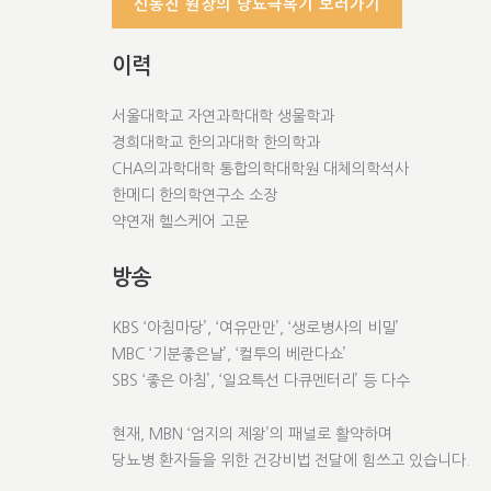
신동진 원장의 당뇨극복기 보러가기
이력
서울대학교 자연과학대학 생물학과
경희대학교 한의과대학 한의학과
CHA의과학대학 통합의학대학원 대체의학석사
한메디 한의학연구소 소장
약연재 헬스케어 고문
방송
KBS ‘아침마당’, ‘여유만만’, ‘생로병사의 비밀’
MBC ‘기분좋은날’, ‘컬투의 베란다쇼’
SBS ‘좋은 아침’, ‘일요특선 다큐멘터리’ 등 다수
현재, MBN ‘엄지의 제왕’의 패널로 활약하며
당뇨병 환자들을 위한 건강비법 전달에 힘쓰고 있습니다.