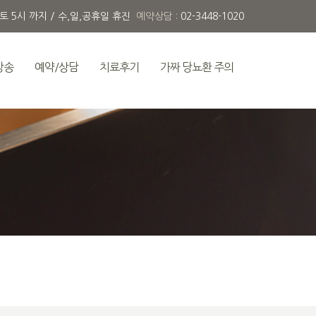
 토 5시 까지 / 수,일,공휴일 휴진
예약상담 :
02-3448-1020
방송
예약/상담
치료후기
가짜 당뇨환 주의