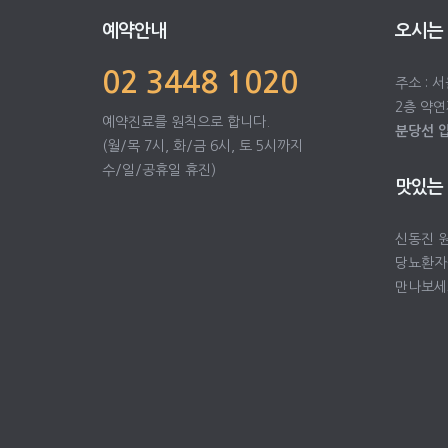
예약안내
오시는
02 3448 1020
주소 : 
2층 약연
예약진료를 원칙으로 합니다.
분당선 
(월/목 7시, 화/금 6시, 토 5시까지
수/일/공휴일 휴진)
맛있는
신동진 
당뇨환자
만나보세