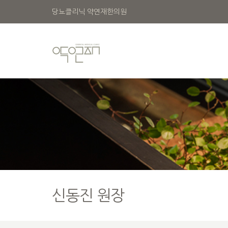
당뇨클리닉 약연재한의원
신동진 원장