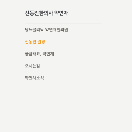
신동진한의사 약연재
당뇨클리닉 약연재한의원
신동진 원장
궁금해요, 약연재
오시는길
약연재소식