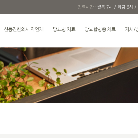
진료시간 :
월목 7시 / 화금 6시 /
신동진한의사 약연재
당뇨병 치료
당뇨합병증 치료
저서/