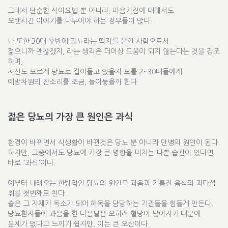
그래서 단순한 식이요법 뿐 아니라, 마음가짐에 대해서도
오랜시간 이야기를 나누어야 하는 경우들이 많다.
나 또한 30대 후반에 당뇨라는 딱지를 붙인 사람으로서
젊으니까 괜찮겠지, 라는 생각은 더이상 도움이 되지 않는다는 것을 강조
하며,
자신도 모르게 당뇨로 접어들고 있을지 모를 2~30대들에게
예방차원의 잔소리를 조금, 늘어놓을까 한다.
젊은 당뇨의 가장 큰 원인은 과식
환경이 바뀌면서 식생활이 바뀐것은 당뇨 뿐 아니라 만병의 원인이 된다.
하지만, 그중에서도 당뇨에 가장 큰 영향을 미치는 나쁜 습관이 있다면
바로 '과식'이다.
예부터 내려오는 한방적인 당뇨의 원인도 과음과 기름진 음식의 과다섭
취를 첫번째로 친다.
술은 그 자체가 독소가 되어 해독을 담당하는 기관들을 힘들게 만든다.
당뇨환자들이 과음을 한 다음날은 오히려 혈당이 낮아지기 때문에
문제가 없다고 느끼기 쉽지만, 이는 큰 오산이다.