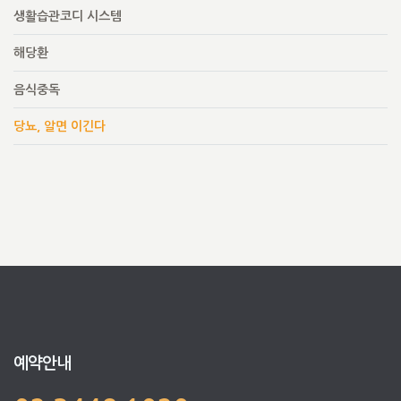
생활습관코디 시스템
해당환
음식중독
당뇨, 알면 이긴다
예약안내