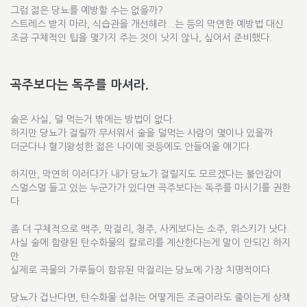
그럼 젊은 당뇨를 예방할 수는 없을까?
스트레스 받지 마라, 식습관을 개선해라...는 등의 막연한 예방법 대신
조금 구체적인 팁을 몇가지 주는 것이 낫지 않나, 싶어서 준비했다.
곡주보다는 독주를 마셔라.
술은 사실, 덜 먹는거 밖에는 방법이 없다.
하지만 당뇨가 걸릴까 무서워서 술을 덜먹는 사람이 몇이나 있을까.
더군다나 혈기왕성한 젊은 나이에 귓등에도 안들어올 얘기다.
하지만, 막연히 이러다가 내가 당뇨가 걸릴지도 모르겠다는 불안감이
스멀스멀 들고 있는 누군가가 있다면 곡주보다는 독주를 마시기를 권한
다.
좀 더 구체적으로 맥주, 막걸리, 청주, 사케보다는 소주, 위스키가 낫다.
사실 술에 함량된 탄수화물의 칼로리를 계산한다는게 말이 안되긴 하지
만
실제로 곡물의 가루들이 함유된 막걸리는 당뇨에 가장 치명적이다.
당뇨가 겁난다면, 탄수화물 섭취는 어떻게든 조금이라도 줄이는게 상책