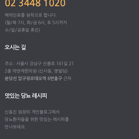
02 3448 1020
예약진료를 원칙으로 합니다.
(월/목 7시, 화/금 6시, 토 5시까지
수/일/공휴일 휴진)
오시는 길
주소 : 서울시 강남구 선릉로 161길 21
2층 약연재한의원 (신사동, 영빌딩)
분당선 압구정로데오역 6번출구
근처
맛있는 당뇨 레시피
신동진 원장의 개인블로그에서
당뇨환자들을 위한 맛있는 레시피를
만나보세요.