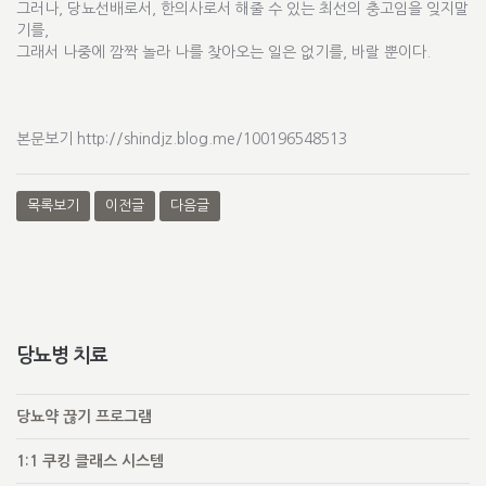
그러나, 당뇨선배로서, 한의사로서 해줄 수 있는 최선의 충고임을 잊지말
기를,
그래서 나중에 깜짝 놀라 나를 찾아오는 일은 없기를, 바랄 뿐이다.
본문보기
http://shindjz.blog.me/100196548513
목록보기
이전글
다음글
당뇨병 치료
당뇨약 끊기 프로그램
1:1 쿠킹 클래스 시스템