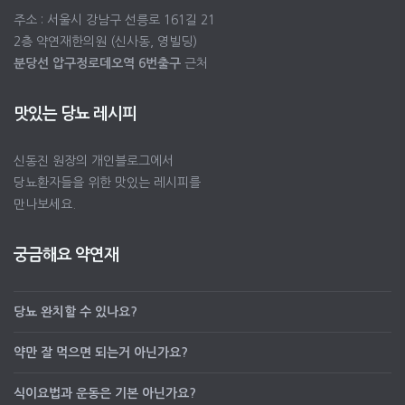
주소 : 서울시 강남구 선릉로 161길 21
2층 약연재한의원 (신사동, 영빌딩)
분당선 압구정로데오역 6번출구
근처
맛있는 당뇨 레시피
신동진 원장의 개인블로그에서
당뇨환자들을 위한 맛있는 레시피를
만나보세요.
궁금해요 약연재
당뇨 완치할 수 있나요?
약만 잘 먹으면 되는거 아닌가요?
식이요법과 운동은 기본 아닌가요?