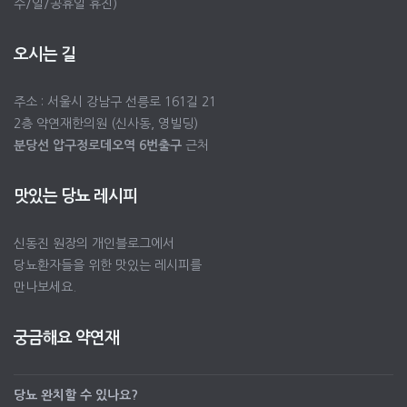
수/일/공휴일 휴진)
오시는 길
주소 : 서울시 강남구 선릉로 161길 21
2층 약연재한의원 (신사동, 영빌딩)
분당선 압구정로데오역 6번출구
근처
맛있는 당뇨 레시피
신동진 원장의 개인블로그에서
당뇨환자들을 위한 맛있는 레시피를
만나보세요.
궁금해요 약연재
당뇨 완치할 수 있나요?