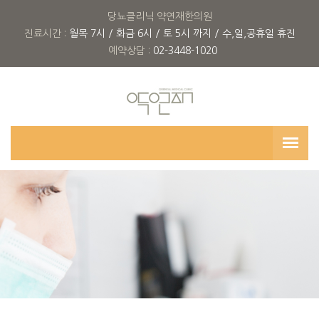
당뇨클리닉 약연재한의원
진료시간 :
월목 7시 / 화금 6시 / 토 5시 까지 / 수,일,공휴일 휴진
예약상담 :
02-3448-1020