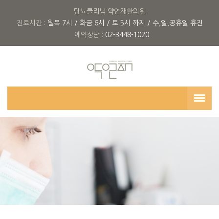
당뇨클리닉 약연재한의원
진료시간 :
월목 7시 / 화금 6시 / 토 5시 까지 / 수,일,공휴일 휴진
예약상담 :
02-3448-1020