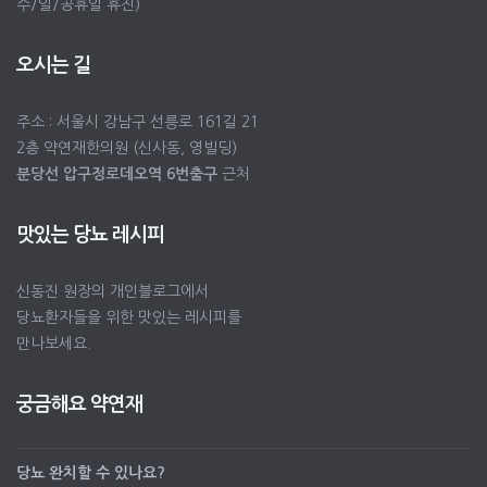
수/일/공휴일 휴진)
오시는 길
주소 : 서울시 강남구 선릉로 161길 21
2층 약연재한의원 (신사동, 영빌딩)
분당선 압구정로데오역 6번출구
근처
맛있는 당뇨 레시피
신동진 원장의 개인블로그에서
당뇨환자들을 위한 맛있는 레시피를
만나보세요.
궁금해요 약연재
당뇨 완치할 수 있나요?