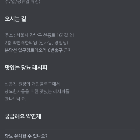
수/일/공휴일 휴진)
오시는 길
주소 : 서울시 강남구 선릉로 161길 21
2층 약연재한의원 (신사동, 영빌딩)
분당선 압구정로데오역 6번출구
근처
맛있는 당뇨 레시피
신동진 원장의 개인블로그에서
당뇨환자들을 위한 맛있는 레시피를
만나보세요.
궁금해요 약연재
당뇨 완치할 수 있나요?