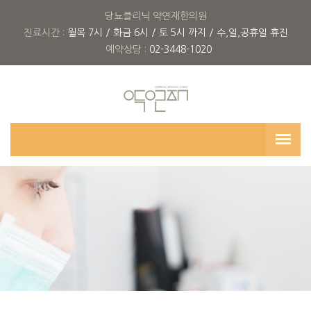
당뇨클리닉 약연재한의원
진료시간 :
월목 7시 / 화금 6시 / 토 5시 까지 / 수,일,공휴일 휴진
예약상담 :
02-3448-1020