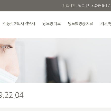
진료시간 :
월목 7시 / 화금 6시 /
신동진한의사 약연재
당뇨병 치료
당뇨합병증 치료
저서/
.22.04