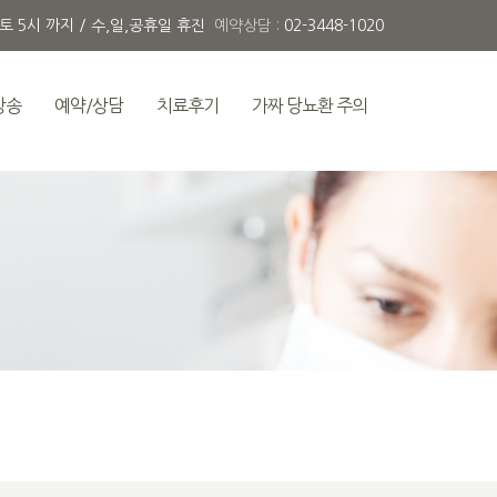
 토 5시 까지 / 수,일,공휴일 휴진
예약상담 :
02-3448-1020
방송
예약/상담
치료후기
가짜 당뇨환 주의