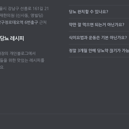
서울시 강남구 선릉로 161길 21
당뇨 완치할 수 있나요?
재한의원 (신사동, 영빌딩)
압구정로데오역 6번출구
근처
약만 잘 먹으면 되는거 아닌가요?
식이요법과 운동은 기본 아닌가요?
 당뇨 레시피
정말 3개월 안에 당뇨약 끊기가 가
원장의 개인블로그에서
들을 위한 맛있는 레시피를
요.