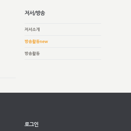
저서/방송
저서소개
방송활동new
방송활동
로그인