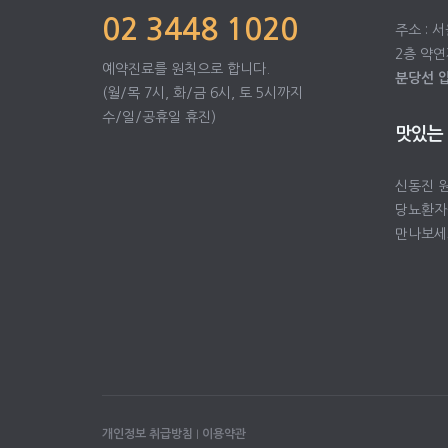
02 3448 1020
주소 : 
2층 약연
예약진료를 원칙으로 합니다.
분당선 
(월/목 7시, 화/금 6시, 토 5시까지
수/일/공휴일 휴진)
맛있는
신동진 
당뇨환자
만나보세
개인정보 취급방침
I
이용약관