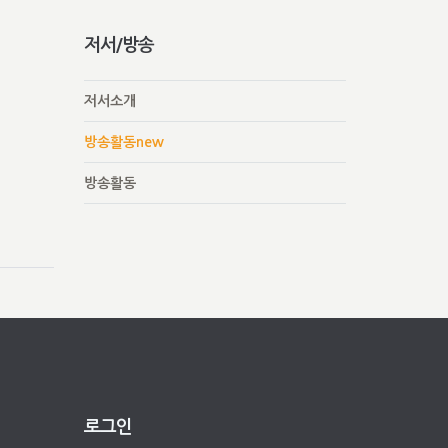
저서/방송
저서소개
방송활동new
방송활동
로그인