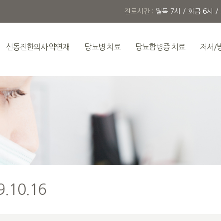
진료시간 :
월목 7시 / 화금 6시 /
신동진한의사 약연재
당뇨병 치료
당뇨합병증 치료
저서/
.10.16