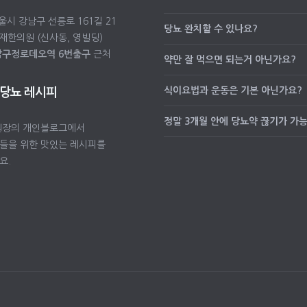
서울시 강남구 선릉로 161길 21
당뇨 완치할 수 있나요?
재한의원 (신사동, 영빌딩)
압구정로데오역 6번출구
근처
약만 잘 먹으면 되는거 아닌가요?
식이요법과 운동은 기본 아닌가요?
 당뇨 레시피
정말 3개월 안에 당뇨약 끊기가 가
원장의 개인블로그에서
들을 위한 맛있는 레시피를
요.