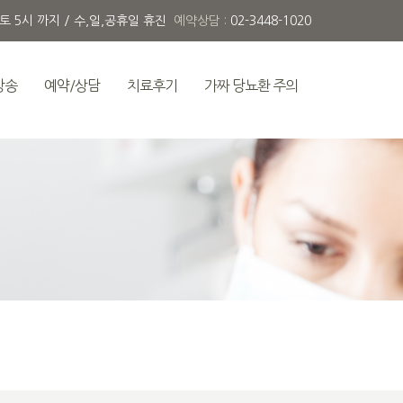
 토 5시 까지 / 수,일,공휴일 휴진
예약상담 :
02-3448-1020
방송
예약/상담
치료후기
가짜 당뇨환 주의