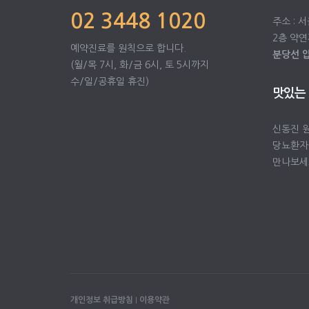
02 3448 1020
주소 : 
2층 약연
예약진료를 원칙으로 합니다.
분당선 
(월/목 7시, 화/금 6시, 토 5시까지
수/일/공휴일 휴진)
맛있는
신동진 
당뇨환자
만나보세
개인정보 취급방침
I
이용약관