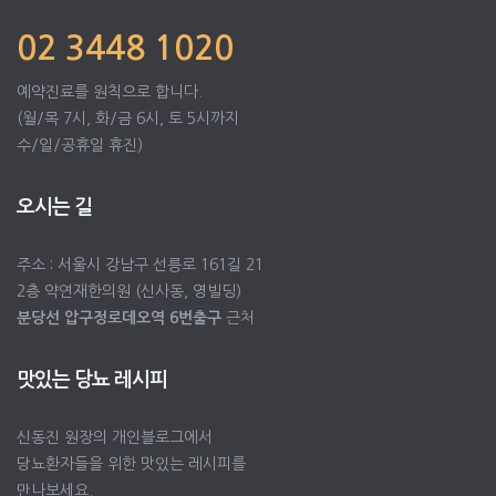
02 3448 1020
예약진료를 원칙으로 합니다.
(월/목 7시, 화/금 6시, 토 5시까지
수/일/공휴일 휴진)
오시는 길
주소 : 서울시 강남구 선릉로 161길 21
2층 약연재한의원 (신사동, 영빌딩)
분당선 압구정로데오역 6번출구
근처
맛있는 당뇨 레시피
신동진 원장의 개인블로그에서
당뇨환자들을 위한 맛있는 레시피를
만나보세요.