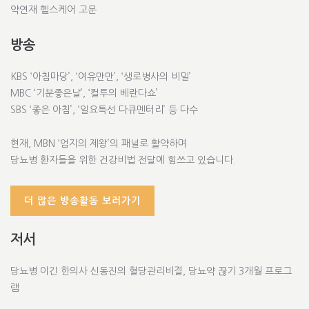
약연재 헬스케어 고문
방송
KBS ‘아침마당’, ‘여유만만’, ‘생로병사의 비밀’
MBC ‘기분좋은날’, ‘컬투의 베란다쇼’
SBS ‘좋은 아침’, ‘일요특선 다큐멘터리’ 등 다수
현재, MBN ‘엄지의 제왕’의 패널로 활약하며
당뇨병 환자들을 위한 건강비법 전달에 힘쓰고 있습니다.
더 많은 방송활동 보러가기
저서
당뇨병 이긴 한의사 신동진의 혈당관리비결, 당뇨약 끊기 3개월 프로그
램