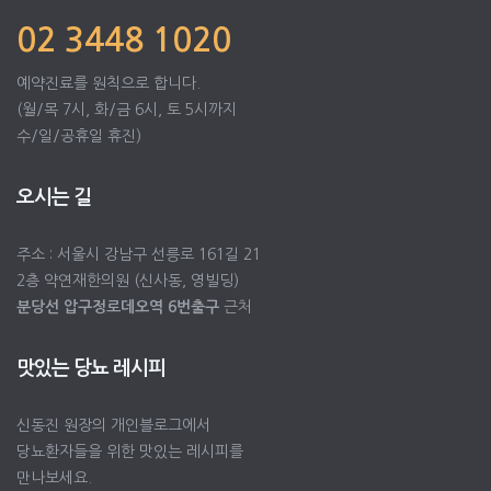
02 3448 1020
예약진료를 원칙으로 합니다.
(월/목 7시, 화/금 6시, 토 5시까지
수/일/공휴일 휴진)
오시는 길
주소 : 서울시 강남구 선릉로 161길 21
2층 약연재한의원 (신사동, 영빌딩)
분당선 압구정로데오역 6번출구
근처
맛있는 당뇨 레시피
신동진 원장의 개인블로그에서
당뇨환자들을 위한 맛있는 레시피를
만나보세요.