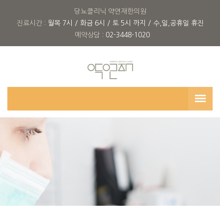
당뇨클리닉 약연재한의원
진료시간 :
월목 7시 / 화금 6시 / 토 5시 까지 / 수,일,공휴일 휴진
예약상담 :
02-3448-1020