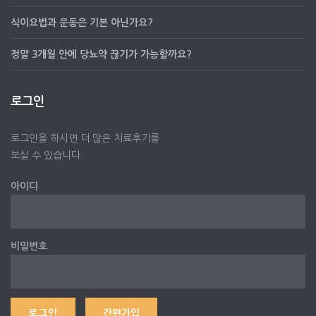
식이요법과 운동은 기본 아닌가요?
정말 3개월 안에 당뇨약 끊기가 가능할까요?
로그인
로그인을 하시면 더 많은 치료후기를
보실 수 있습니다.
아이디
비밀번호
간편가입