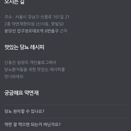
오시는 길
주소 : 서울시 강남구 선릉로 161길 21
2층 약연재한의원 (신사동, 영빌딩)
분당선 압구정로데오역 6번출구
근처
맛있는 당뇨 레시피
신동진 원장의 개인블로그에서
당뇨환자들을 위한 맛있는 레시피를
만나보세요.
궁금해요 약연재
당뇨 완치할 수 있나요?
약만 잘 먹으면 되는거 아닌가요?