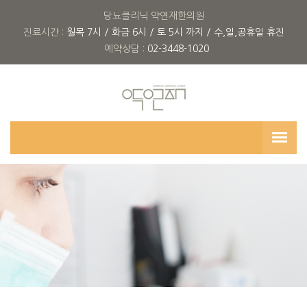
당뇨클리닉 약연재한의원
진료시간 :
월목 7시 / 화금 6시 / 토 5시 까지 / 수,일,공휴일 휴진
예약상담 :
02-3448-1020