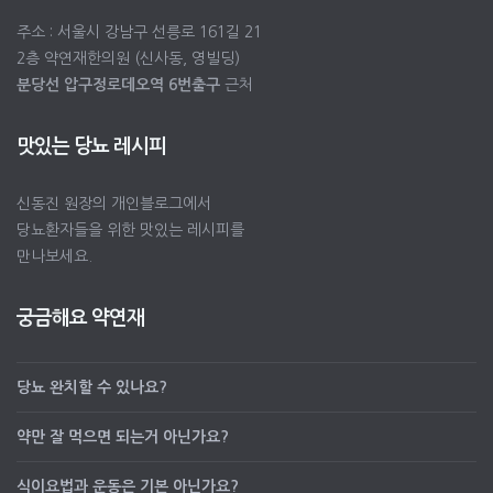
주소 : 서울시 강남구 선릉로 161길 21
2층 약연재한의원 (신사동, 영빌딩)
분당선 압구정로데오역 6번출구
근처
맛있는 당뇨 레시피
신동진 원장의 개인블로그에서
당뇨환자들을 위한 맛있는 레시피를
만나보세요.
궁금해요 약연재
당뇨 완치할 수 있나요?
약만 잘 먹으면 되는거 아닌가요?
식이요법과 운동은 기본 아닌가요?