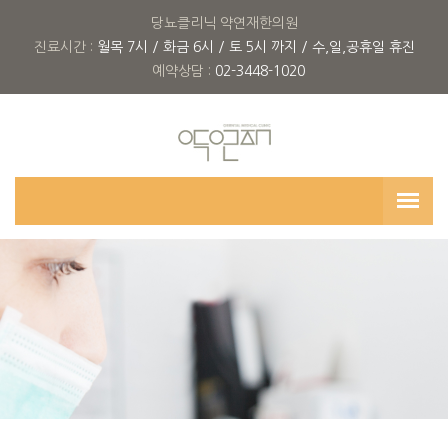
당뇨클리닉 약연재한의원
진료시간 :
월목 7시 / 화금 6시 / 토 5시 까지 / 수,일,공휴일 휴진
예약상담 :
02-3448-1020