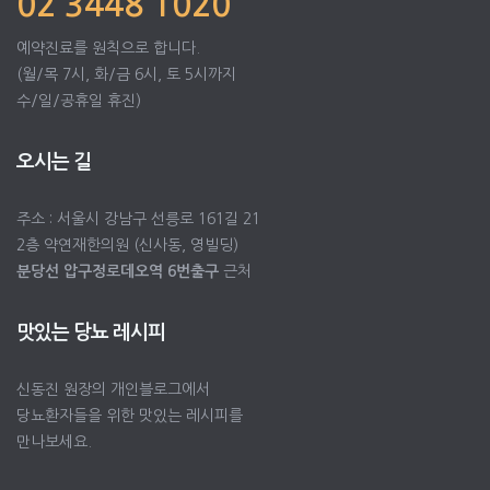
02 3448 1020
예약진료를 원칙으로 합니다.
(월/목 7시, 화/금 6시, 토 5시까지
수/일/공휴일 휴진)
오시는 길
주소 : 서울시 강남구 선릉로 161길 21
2층 약연재한의원 (신사동, 영빌딩)
분당선 압구정로데오역 6번출구
근처
맛있는 당뇨 레시피
신동진 원장의 개인블로그에서
당뇨환자들을 위한 맛있는 레시피를
만나보세요.