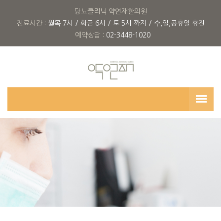
당뇨클리닉 약연재한의원
진료시간 :
월목 7시 / 화금 6시 / 토 5시 까지 / 수,일,공휴일 휴진
예약상담 :
02-3448-1020