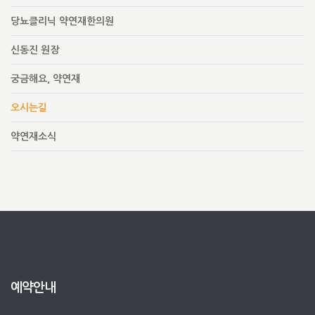
당뇨클리닉 약연재한의원
신동진 원장
궁금해요, 약연재
오시는길
약연재소식
예약안내