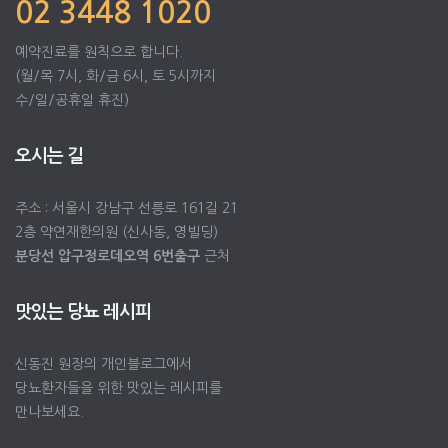
02 3448 1020
예약진료를 원칙으로 합니다.
(월/목 7시, 화/금 6시, 토 5시까지
수/일/공휴일 휴진)
오시는 길
주소 : 서울시 강남구 선릉로 161길 21
2층 약연재한의원 (신사동, 영빌딩)
분당선 압구정로데오역 6번출구
근처
맛있는 당뇨 레시피
신동진 원장의 개인블로그에서
당뇨환자들을 위한 맛있는 레시피를
만나보세요.