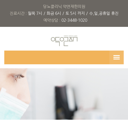
당뇨클리닉 약연재한의원
진료시간 :
월목 7시 / 화금 6시 / 토 5시 까지 / 수,일,공휴일 휴진
예약상담 :
02-3448-1020