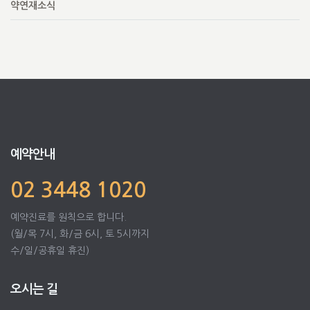
약연재소식
예약안내
02 3448 1020
예약진료를 원칙으로 합니다.
(월/목 7시, 화/금 6시, 토 5시까지
수/일/공휴일 휴진)
오시는 길