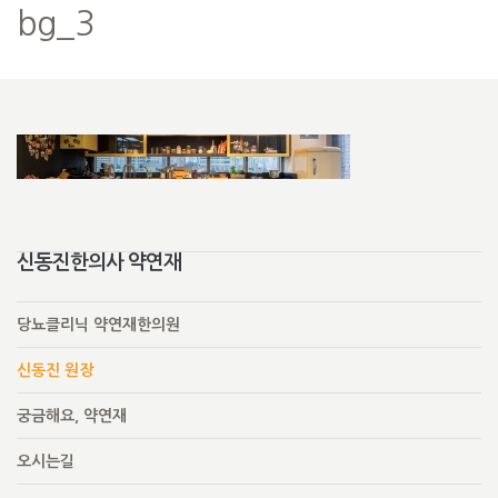
bg_3
신동진한의사 약연재
당뇨클리닉 약연재한의원
신동진 원장
궁금해요, 약연재
오시는길