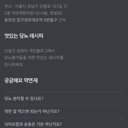
주소 : 서울시 강남구 선릉로 161길 21
2층 약연재한의원 (신사동, 영빌딩)
분당선 압구정로데오역 6번출구
근처
맛있는 당뇨 레시피
신동진 원장의 개인블로그에서
당뇨환자들을 위한 맛있는 레시피를
만나보세요.
궁금해요 약연재
당뇨 완치할 수 있나요?
약만 잘 먹으면 되는거 아닌가요?
식이요법과 운동은 기본 아닌가요?