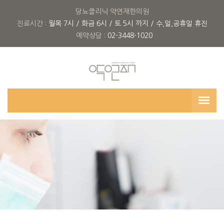
당뇨클리닉 약연재한의원
진료시간 :
월목 7시 / 화금 6시 / 토 5시 까지 / 수,일,공휴일 휴진
예약상담 :
02-3448-1020