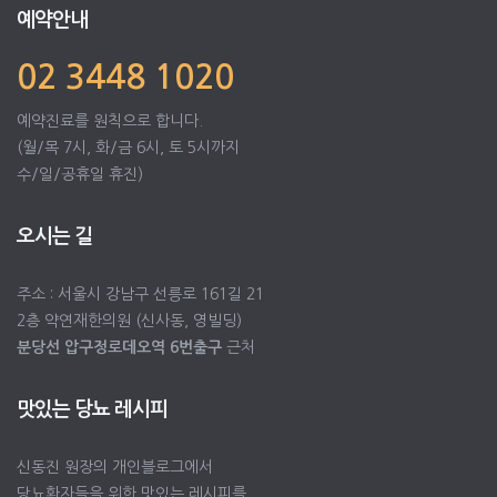
예약안내
02 3448 1020
예약진료를 원칙으로 합니다.
(월/목 7시, 화/금 6시, 토 5시까지
수/일/공휴일 휴진)
오시는 길
주소 : 서울시 강남구 선릉로 161길 21
2층 약연재한의원 (신사동, 영빌딩)
분당선 압구정로데오역 6번출구
근처
맛있는 당뇨 레시피
신동진 원장의 개인블로그에서
당뇨환자들을 위한 맛있는 레시피를