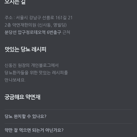
오시는 길
주소 : 서울시 강남구 선릉로 161길 21
2층 약연재한의원 (신사동, 영빌딩)
분당선 압구정로데오역 6번출구
근처
맛있는 당뇨 레시피
신동진 원장의 개인블로그에서
당뇨환자들을 위한 맛있는 레시피를
만나보세요.
궁금해요 약연재
당뇨 완치할 수 있나요?
약만 잘 먹으면 되는거 아닌가요?