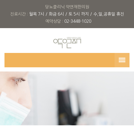
당뇨클리닉 약연재한의원
진료시간 :
월목 7시 / 화금 6시 / 토 5시 까지 / 수,일,공휴일 휴진
예약상담 :
02-3448-1020