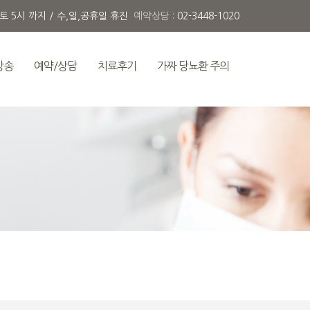
 토 5시 까지 / 수,일,공휴일 휴진
예약상담 :
02-3448-1020
방송
예약/상담
치료후기
가짜 당뇨환 주의