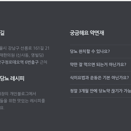
 길
궁금해요 약연재
서울시 강남구 선릉로 161길 21
당뇨 완치할 수 있나요?
재한의원 (신사동, 영빌딩)
압구정로데오역 6번출구
근처
약만 잘 먹으면 되는거 아닌가요?
식이요법과 운동은 기본 아닌가요?
 당뇨 레시피
정말 3개월 안에 당뇨약 끊기가 가
원장의 개인블로그에서
들을 위한 맛있는 레시피를
요.