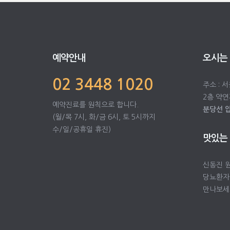
예약안내
오시는
02 3448 1020
주소 : 
2층 약연
예약진료를 원칙으로 합니다.
분당선 
(월/목 7시, 화/금 6시, 토 5시까지
수/일/공휴일 휴진)
맛있는
신동진 
당뇨환자
만나보세