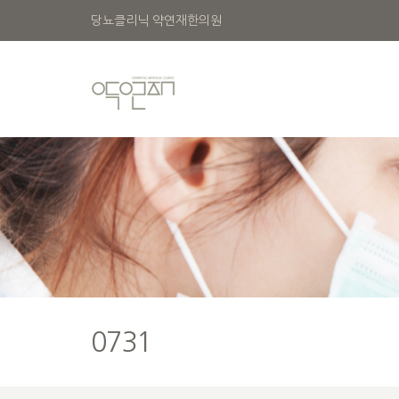
당뇨클리닉 약연재한의원
0731