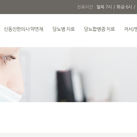
진료시간 :
월목 7시 / 화금 6시 /
신동진한의사 약연재
당뇨병 치료
당뇨합병증 치료
저서/