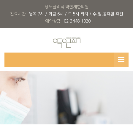
당뇨클리닉 약연재한의원
진료시간 :
월목 7시 / 화금 6시 / 토 5시 까지 / 수,일,공휴일 휴진
예약상담 :
02-3448-1020