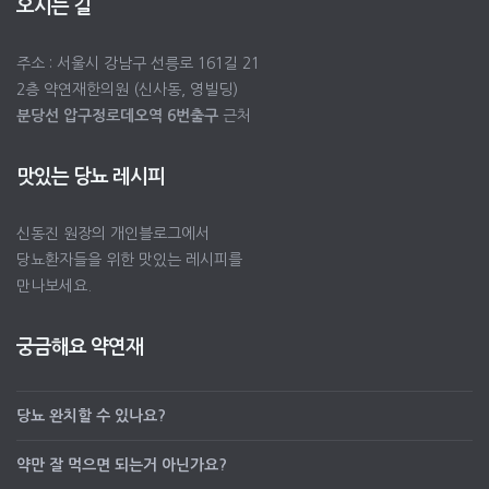
오시는 길
주소 : 서울시 강남구 선릉로 161길 21
2층 약연재한의원 (신사동, 영빌딩)
분당선 압구정로데오역 6번출구
근처
맛있는 당뇨 레시피
신동진 원장의 개인블로그에서
당뇨환자들을 위한 맛있는 레시피를
만나보세요.
궁금해요 약연재
당뇨 완치할 수 있나요?
약만 잘 먹으면 되는거 아닌가요?