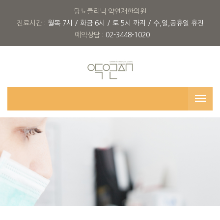
당뇨클리닉 약연재한의원
진료시간 :
월목 7시 / 화금 6시 / 토 5시 까지 / 수,일,공휴일 휴진
예약상담 :
02-3448-1020