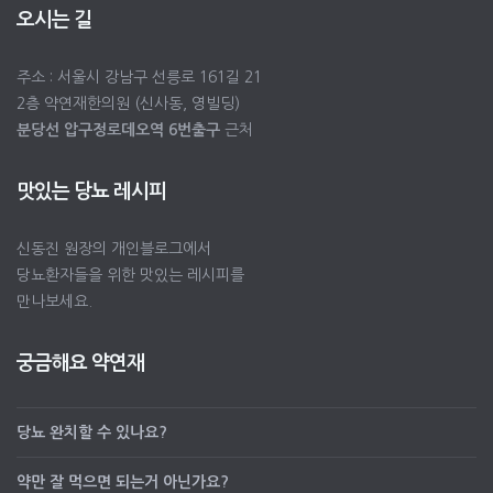
오시는 길
주소 : 서울시 강남구 선릉로 161길 21
2층 약연재한의원 (신사동, 영빌딩)
분당선 압구정로데오역 6번출구
근처
맛있는 당뇨 레시피
신동진 원장의 개인블로그에서
당뇨환자들을 위한 맛있는 레시피를
만나보세요.
궁금해요 약연재
당뇨 완치할 수 있나요?
약만 잘 먹으면 되는거 아닌가요?