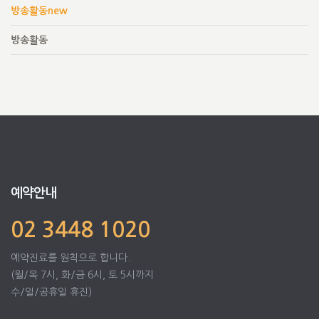
방송활동new
방송활동
예약안내
02 3448 1020
예약진료를 원칙으로 합니다.
(월/목 7시, 화/금 6시, 토 5시까지
수/일/공휴일 휴진)