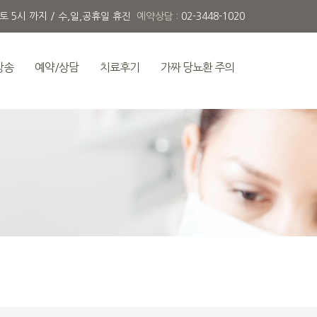
 토 5시 까지 / 수,일,공휴일 휴진
예약상담 :
02-3448-1020
방송
예약/상담
치료후기
가짜 당뇨환 주의