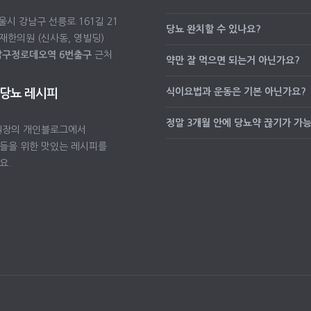
서울시 강남구 선릉로 161길 21
당뇨 완치할 수 있나요?
재한의원 (신사동, 영빌딩)
압구정로데오역 6번출구
근처
약만 잘 먹으면 되는거 아닌가요?
식이요법과 운동은 기본 아닌가요?
 당뇨 레시피
정말 3개월 안에 당뇨약 끊기가 가
원장의 개인블로그에서
들을 위한 맛있는 레시피를
요.