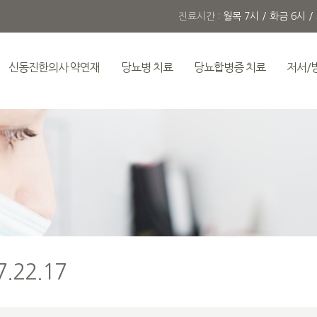
진료시간 :
월목 7시 / 화금 6시 /
신동진한의사 약연재
당뇨병 치료
당뇨합병증 치료
저서/
.22.17