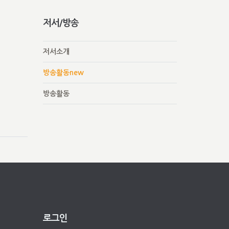
저서/방송
저서소개
방송활동new
방송활동
로그인