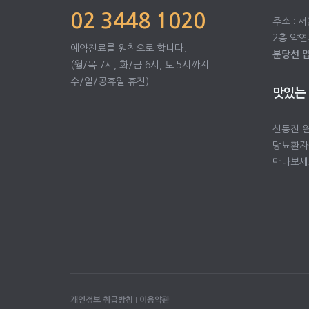
02 3448 1020
주소 : 
2층 약연
예약진료를 원칙으로 합니다.
분당선 
(월/목 7시, 화/금 6시, 토 5시까지
수/일/공휴일 휴진)
맛있는
신동진 
당뇨환자
만나보세
개인정보 취급방침
I
이용약관