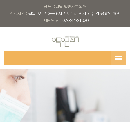
당뇨클리닉 약연재한의원
진료시간 :
월목 7시 / 화금 6시 / 토 5시 까지 / 수,일,공휴일 휴진
예약상담 :
02-3448-1020