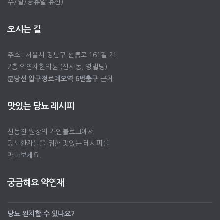
수/일/공휴일 휴진)
오시는 길
주소 : 서울시 강남구 선릉로 161길 21
2층 약연재한의원 (신사동, 영빌딩)
분당선 압구정로데오역 6번출구
근처
맛있는 당뇨 레시피
신동진 원장의 개인블로그에서
당뇨환자들을 위한 맛있는 레시피를
만나보세요.
궁금해요 약연재
당뇨 완치할 수 있나요?