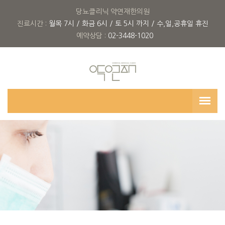
당뇨클리닉 약연재한의원
진료시간 :
월목 7시 / 화금 6시 / 토 5시 까지 / 수,일,공휴일 휴진
예약상담 :
02-3448-1020