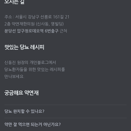
오시는 길
주소 : 서울시 강남구 선릉로 161길 21
2층 약연재한의원 (신사동, 영빌딩)
분당선 압구정로데오역 6번출구
근처
맛있는 당뇨 레시피
신동진 원장의 개인블로그에서
당뇨환자들을 위한 맛있는 레시피를
만나보세요.
궁금해요 약연재
당뇨 완치할 수 있나요?
약만 잘 먹으면 되는거 아닌가요?