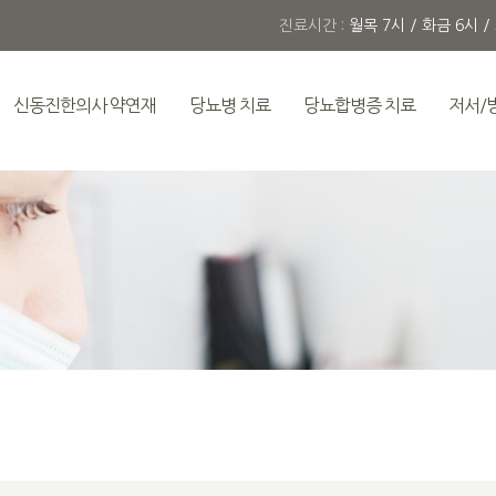
진료시간 :
월목 7시 / 화금 6시 /
신동진한의사 약연재
당뇨병 치료
당뇨합병증 치료
저서/