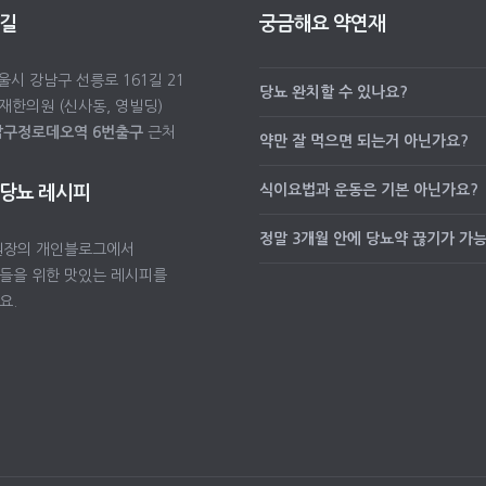
 길
궁금해요 약연재
서울시 강남구 선릉로 161길 21
당뇨 완치할 수 있나요?
재한의원 (신사동, 영빌딩)
압구정로데오역 6번출구
근처
약만 잘 먹으면 되는거 아닌가요?
식이요법과 운동은 기본 아닌가요?
 당뇨 레시피
정말 3개월 안에 당뇨약 끊기가 가
원장의 개인블로그에서
들을 위한 맛있는 레시피를
요.