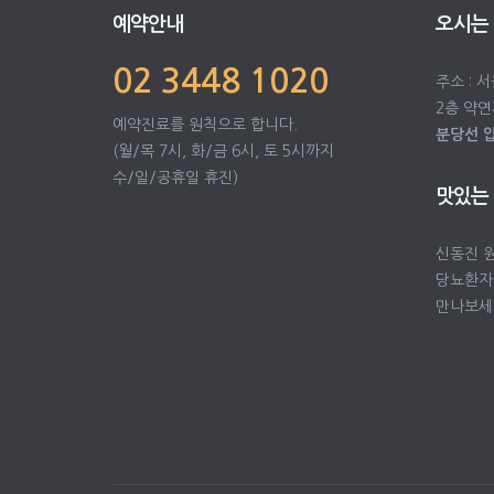
예약안내
오시는
02 3448 1020
주소 : 
2층 약연
예약진료를 원칙으로 합니다.
분당선 
(월/목 7시, 화/금 6시, 토 5시까지
수/일/공휴일 휴진)
맛있는
신동진 
당뇨환자
만나보세