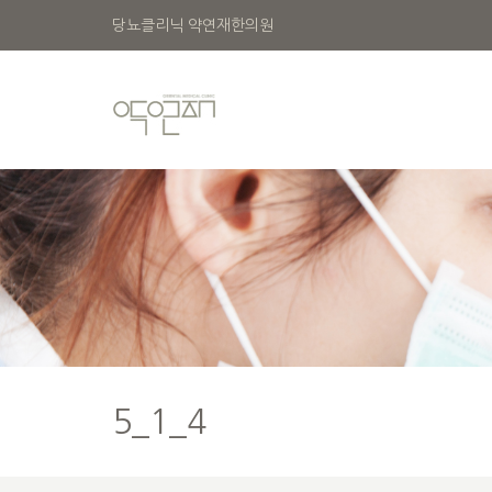
당뇨클리닉 약연재한의원
5_1_4