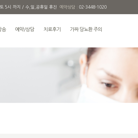
 토 5시 까지 / 수,일,공휴일 휴진
예약상담 :
02-3448-1020
방송
예약/상담
치료후기
가짜 당뇨환 주의