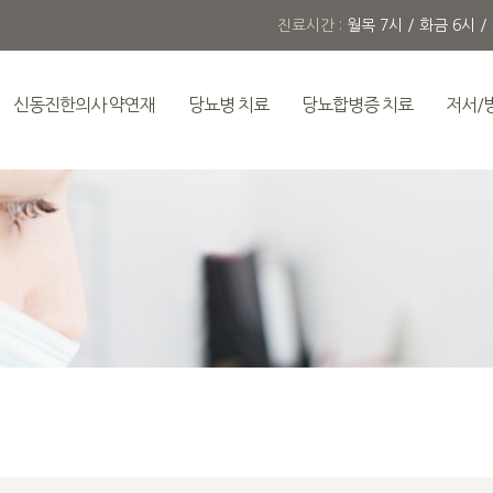
진료시간 :
월목 7시 / 화금 6시 /
신동진한의사 약연재
당뇨병 치료
당뇨합병증 치료
저서/