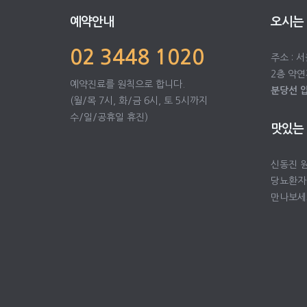
예약안내
오시는
02 3448 1020
주소 : 
2층 약연
예약진료를 원칙으로 합니다.
분당선 
(월/목 7시, 화/금 6시, 토 5시까지
수/일/공휴일 휴진)
맛있는
신동진 
당뇨환자
만나보세