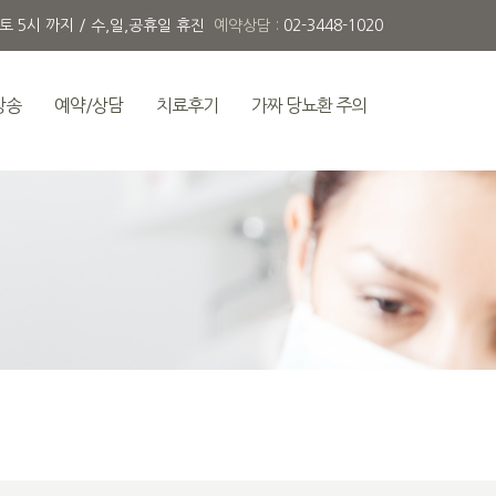
 토 5시 까지 / 수,일,공휴일 휴진
예약상담 :
02-3448-1020
방송
예약/상담
치료후기
가짜 당뇨환 주의