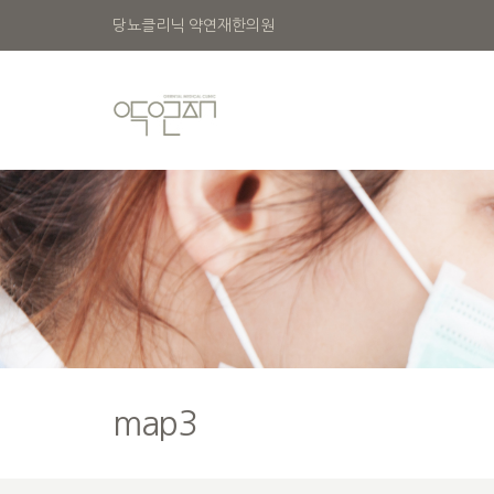
당뇨클리닉 약연재한의원
map3