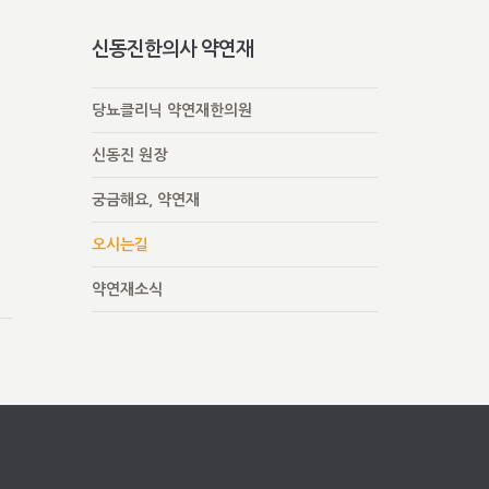
신동진한의사 약연재
당뇨클리닉 약연재한의원
신동진 원장
궁금해요, 약연재
오시는길
약연재소식