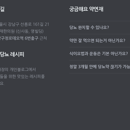
 길
궁금해요 약연재
서울시 강남구 선릉로 161길 21
당뇨 완치할 수 있나요?
재한의원 (신사동, 영빌딩)
압구정로데오역 6번출구
근처
약만 잘 먹으면 되는거 아닌가요?
식이요법과 운동은 기본 아닌가요?
 당뇨 레시피
정말 3개월 안에 당뇨약 끊기가 가
원장의 개인블로그에서
들을 위한 맛있는 레시피를
요.