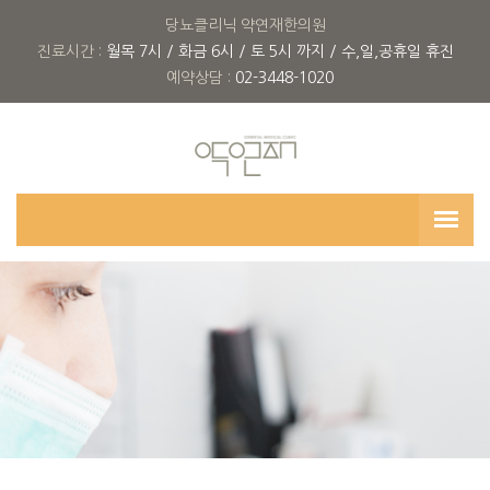
당뇨클리닉 약연재한의원
진료시간 :
월목 7시 / 화금 6시 / 토 5시 까지 / 수,일,공휴일 휴진
예약상담 :
02-3448-1020