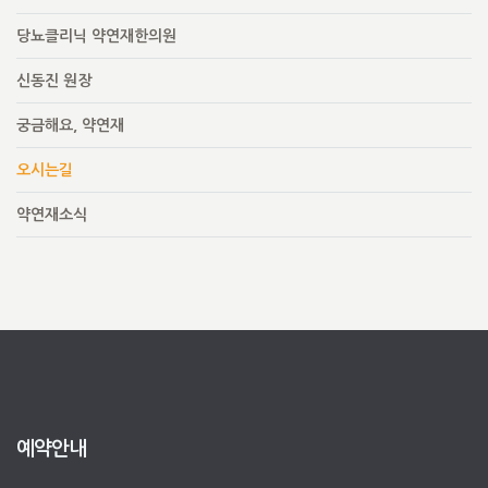
당뇨클리닉 약연재한의원
신동진 원장
궁금해요, 약연재
오시는길
약연재소식
예약안내